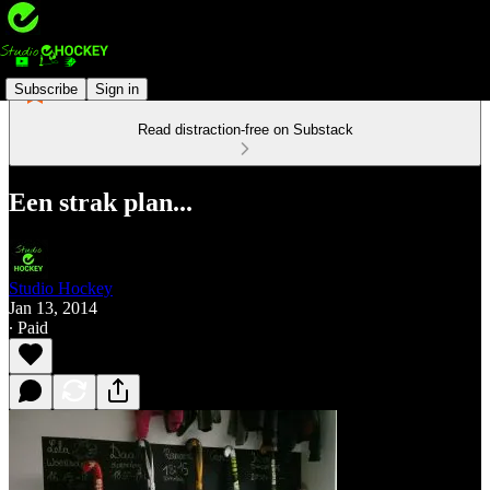
Subscribe
Sign in
Read distraction-free on Substack
Een strak plan...
Studio Hockey
Jan 13, 2014
∙ Paid